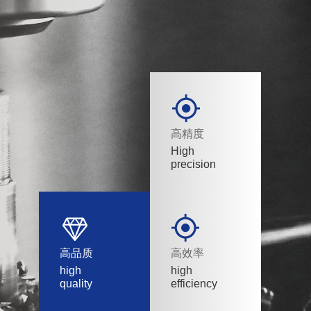
高精度
High
precision
高品质
高效率
high
high
quality
efficiency