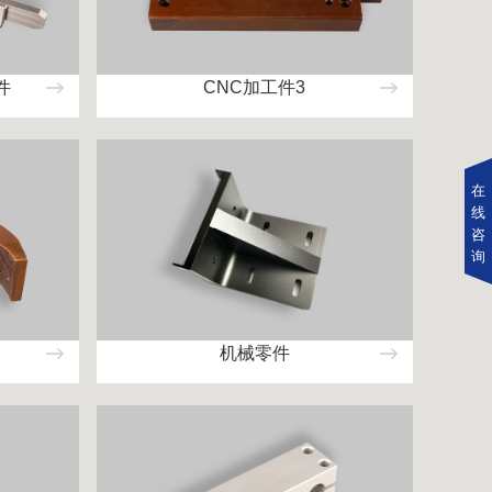
件
CNC加工件3
在
线
咨
询
机械零件