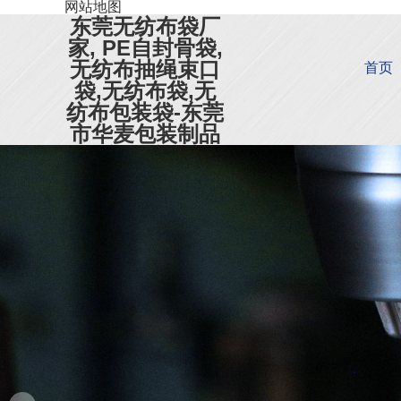
网站地图
东莞无纺布袋厂
家, PE自封骨袋,
无纺布抽绳束口
首页
袋,无纺布袋,无
纺布包装袋-东莞
市华麦包装制品
有限公司