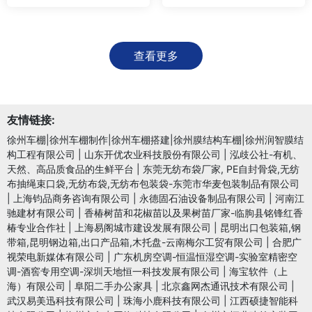
查看更多
友情链接:
徐州车棚|徐州车棚制作|徐州车棚搭建|徐州膜结构车棚|徐州润智膜结
构工程有限公司
|
山东开优农业科技股份有限公司
|
泓歧公社-有机、
天然、高品质食品的生鲜平台
|
东莞无纺布袋厂家, PE自封骨袋,无纺
布抽绳束口袋,无纺布袋,无纺布包装袋-东莞市华麦包装制品有限公司
|
上海钧品商务咨询有限公司
|
永德固石油设备制品有限公司
|
河南江
驰建材有限公司
|
香椿树苗和花椒苗以及果树苗厂家-临朐县铭锋红香
椿专业合作社
|
上海易阁城市建设发展有限公司
|
昆明出口包装箱,钢
带箱,昆明钢边箱,出口产品箱,木托盘-云南梅尔工贸有限公司
|
合肥广
视荣电新媒体有限公司
|
广东机房空调-恒温恒湿空调-实验室精密空
调-酒窖专用空调-深圳天地恒一科技发展有限公司
|
海宝软件（上
海）有限公司
|
阜阳二手办公家具
|
北京鑫网杰通讯技术有限公司
|
武汉易美迅科技有限公司
|
珠海小鹿科技有限公司
|
江西硕捷智能科