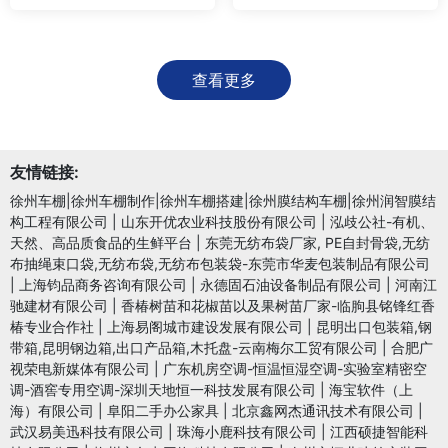
查看更多
友情链接:
徐州车棚|徐州车棚制作|徐州车棚搭建|徐州膜结构车棚|徐州润智膜结
构工程有限公司
|
山东开优农业科技股份有限公司
|
泓歧公社-有机、
天然、高品质食品的生鲜平台
|
东莞无纺布袋厂家, PE自封骨袋,无纺
布抽绳束口袋,无纺布袋,无纺布包装袋-东莞市华麦包装制品有限公司
|
上海钧品商务咨询有限公司
|
永德固石油设备制品有限公司
|
河南江
驰建材有限公司
|
香椿树苗和花椒苗以及果树苗厂家-临朐县铭锋红香
椿专业合作社
|
上海易阁城市建设发展有限公司
|
昆明出口包装箱,钢
带箱,昆明钢边箱,出口产品箱,木托盘-云南梅尔工贸有限公司
|
合肥广
视荣电新媒体有限公司
|
广东机房空调-恒温恒湿空调-实验室精密空
调-酒窖专用空调-深圳天地恒一科技发展有限公司
|
海宝软件（上
海）有限公司
|
阜阳二手办公家具
|
北京鑫网杰通讯技术有限公司
|
武汉易美迅科技有限公司
|
珠海小鹿科技有限公司
|
江西硕捷智能科