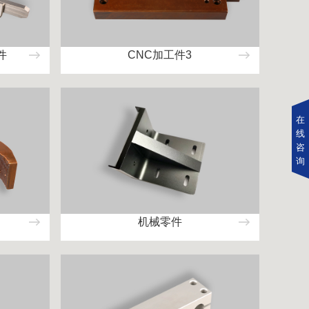
件
CNC加工件3
在
线
咨
询
机械零件