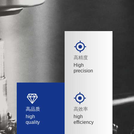
高精度
High
precision
高品质
高效率
high
high
quality
efficiency