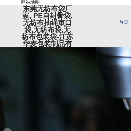
网站地图
东莞无纺布袋厂
家, PE自封骨袋,
无纺布抽绳束口
首页
袋,无纺布袋,无
纺布包装袋-江苏
华麦包装制品有
限公司