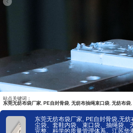
站点关键词：
东莞无纺布袋厂家
,
PE自封骨袋
,
无纺布抽绳束口袋
,
无纺布袋
,
东莞无纺布袋厂家, PE自封骨袋,
尘袋、套鞋内袋、束口袋、抽绳袋、无纺
完整、科学的质量管理体系。江苏华