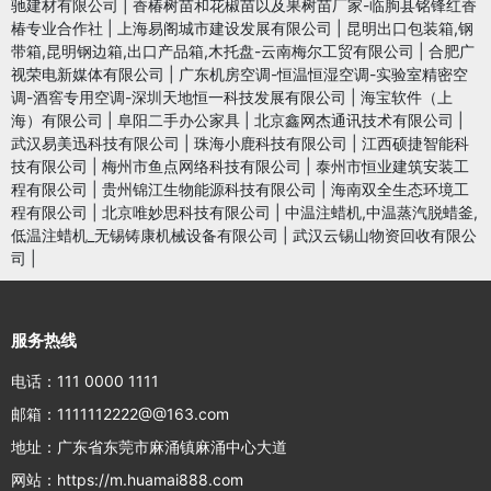
驰建材有限公司
|
香椿树苗和花椒苗以及果树苗厂家-临朐县铭锋红香
椿专业合作社
|
上海易阁城市建设发展有限公司
|
昆明出口包装箱,钢
带箱,昆明钢边箱,出口产品箱,木托盘-云南梅尔工贸有限公司
|
合肥广
视荣电新媒体有限公司
|
广东机房空调-恒温恒湿空调-实验室精密空
调-酒窖专用空调-深圳天地恒一科技发展有限公司
|
海宝软件（上
海）有限公司
|
阜阳二手办公家具
|
北京鑫网杰通讯技术有限公司
|
武汉易美迅科技有限公司
|
珠海小鹿科技有限公司
|
江西硕捷智能科
技有限公司
|
梅州市鱼点网络科技有限公司
|
泰州市恒业建筑安装工
程有限公司
|
贵州锦江生物能源科技有限公司
|
海南双全生态环境工
程有限公司
|
北京唯妙思科技有限公司
|
中温注蜡机,中温蒸汽脱蜡釜,
低温注蜡机_无锡铸康机械设备有限公司
|
武汉云锡山物资回收有限公
司
|
服务热线
电话：111 0000 1111
邮箱：1111112222@@163.com
地址：广东省东莞市麻涌镇麻涌中心大道
网站：https://m.huamai888.com