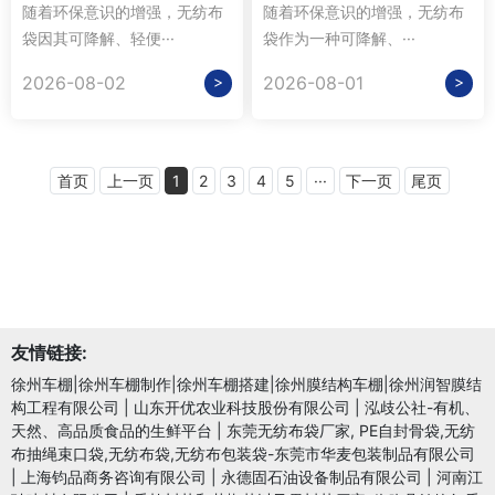
随着环保意识的增强，无纺布
随着环保意识的增强，无纺布
袋因其可降解、轻便···
袋作为一种可降解、···
>
>
2026-08-02
2026-08-01
首页
上一页
1
2
3
4
5
···
下一页
尾页
友情链接:
徐州车棚|徐州车棚制作|徐州车棚搭建|徐州膜结构车棚|徐州润智膜结
构工程有限公司
|
山东开优农业科技股份有限公司
|
泓歧公社-有机、
天然、高品质食品的生鲜平台
|
东莞无纺布袋厂家, PE自封骨袋,无纺
布抽绳束口袋,无纺布袋,无纺布包装袋-东莞市华麦包装制品有限公司
|
上海钧品商务咨询有限公司
|
永德固石油设备制品有限公司
|
河南江