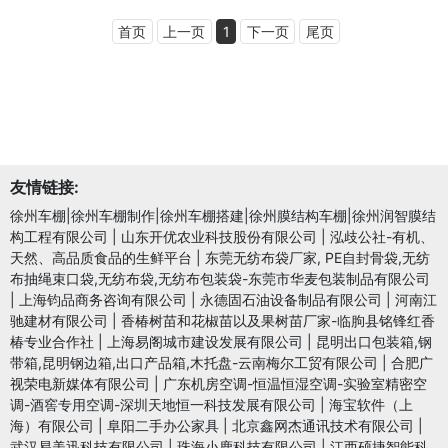
首页
上一页
1
下一页
尾页
友情链接:
徐州车棚|徐州车棚制作|徐州车棚搭建|徐州膜结构车棚|徐州润智膜结
构工程有限公司
|
山东开优农业科技股份有限公司
|
泓歧公社-有机、
天然、高品质食品的生鲜平台
|
东莞无纺布袋厂家, PE自封骨袋,无纺
布抽绳束口袋,无纺布袋,无纺布包装袋-东莞市华麦包装制品有限公司
|
上海钧品商务咨询有限公司
|
永德固石油设备制品有限公司
|
河南江
驰建材有限公司
|
香椿树苗和花椒苗以及果树苗厂家-临朐县铭锋红香
椿专业合作社
|
上海易阁城市建设发展有限公司
|
昆明出口包装箱,钢
带箱,昆明钢边箱,出口产品箱,木托盘-云南梅尔工贸有限公司
|
合肥广
视荣电新媒体有限公司
|
广东机房空调-恒温恒湿空调-实验室精密空
调-酒窖专用空调-深圳天地恒一科技发展有限公司
|
海宝软件（上
海）有限公司
|
阜阳二手办公家具
|
北京鑫网杰通讯技术有限公司
|
武汉易美迅科技有限公司
|
珠海小鹿科技有限公司
|
江西硕捷智能科