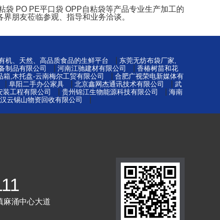
 PO PE平口袋 OPP自粘袋等产品专业生产加工的
各界朋友莅临参观、指导和业务洽谈。
|
-有机、天然、高品质食品的生鲜平台
东莞无纺布袋厂家,
|
|
备制品有限公司
河南江驰建材有限公司
香椿树苗和花
|
品箱,木托盘-云南梅尔工贸有限公司
合肥广视荣电新媒体有
|
|
|
阜阳二手办公家具
北京鑫网杰通讯技术有限公司
武
|
|
安装工程有限公司
贵州锦江生物能源科技有限公司
海南
|
汉云锡山物资回收有限公司
111
镇麻涌中心大道