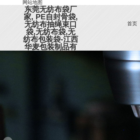
网站地图
东莞无纺布袋厂
家, PE自封骨袋,
无纺布抽绳束口
首页
袋,无纺布袋,无
纺布包装袋-江西
华麦包装制品有
限公司