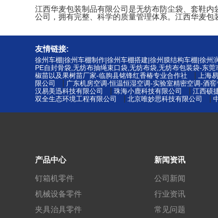
江西华麦包装制品有限公司是无纺布防尘袋、套鞋内袋、束
公司，拥有完整、科学的质量管理体系。江西华麦包
友情链接:
徐州车棚|徐州车棚制作|徐州车棚搭建|徐州膜结构车棚|徐
PE自封骨袋,无纺布抽绳束口袋,无纺布袋,无纺布包装袋-东
|
椒苗以及果树苗厂家-临朐县铭锋红香椿专业合作社
上海
|
限公司
广东机房空调-恒温恒湿空调-实验室精密空调-酒
|
|
汉易美迅科技有限公司
珠海小鹿科技有限公司
江西硕
|
|
双全生态环境工程有限公司
北京唯妙思科技有限公司
产品中心
新闻资讯
钉箱机零件
公司新闻
机械设备零件
行业资讯
夹具治具零件
常见问题