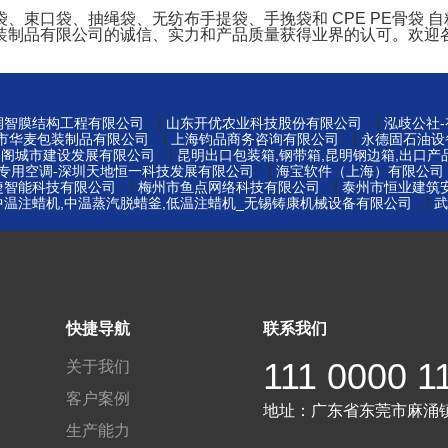
口袋、抽绳袋、无纺布手提袋、手挽袋和 CPE PE骨袋 自粘袋
装制品有限公司的诚信、实力和产品质量获得业界的认可。欢迎
|
|
州润智膜结构工程有限公司
山东开优农业科技股份有限公司
泓歧公社
|
|
莞市华麦包装制品有限公司
上海钧品商务咨询有限公司
永德固石油设
|
易阁城市建设发展有限公司
昆明出口包装箱,钢带箱,昆明钢边箱,出口产
|
窖专用空调-深圳天地恒一科技发展有限公司
海宝软件（上海）有限公司
|
|
捷智能科技有限公司
梅州市鱼点网络科技有限公司
泰州市恒业建筑
|
中温注蜡机,中温蒸汽脱蜡釜,低温注蜡机_无锡铸康机械设备有限公司
武
快捷导航
联系我们
111 0000 1
关于我们
客户案例
地址：
广东省东莞市麻涌
生产能力