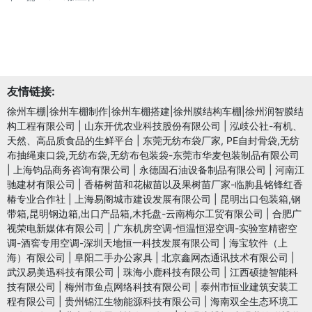
友情链接:
徐州车棚|徐州车棚制作|徐州车棚搭建|徐州膜结构车棚|徐州润智膜结
构工程有限公司
|
山东开优农业科技股份有限公司
|
泓歧公社-有机、
天然、高品质食品的生鲜平台
|
东莞无纺布袋厂家, PE自封骨袋,无纺
布抽绳束口袋,无纺布袋,无纺布包装袋-东莞市华麦包装制品有限公司
|
上海钧品商务咨询有限公司
|
永德固石油设备制品有限公司
|
河南江
驰建材有限公司
|
香椿树苗和花椒苗以及果树苗厂家-临朐县铭锋红香
椿专业合作社
|
上海易阁城市建设发展有限公司
|
昆明出口包装箱,钢
带箱,昆明钢边箱,出口产品箱,木托盘-云南梅尔工贸有限公司
|
合肥广
视荣电新媒体有限公司
|
广东机房空调-恒温恒湿空调-实验室精密空
调-酒窖专用空调-深圳天地恒一科技发展有限公司
|
海宝软件（上
海）有限公司
|
阜阳二手办公家具
|
北京鑫网杰通讯技术有限公司
|
武汉易美迅科技有限公司
|
珠海小鹿科技有限公司
|
江西硕捷智能科
技有限公司
|
梅州市鱼点网络科技有限公司
|
泰州市恒业建筑安装工
程有限公司
|
贵州锦江生物能源科技有限公司
|
海南双全生态环境工