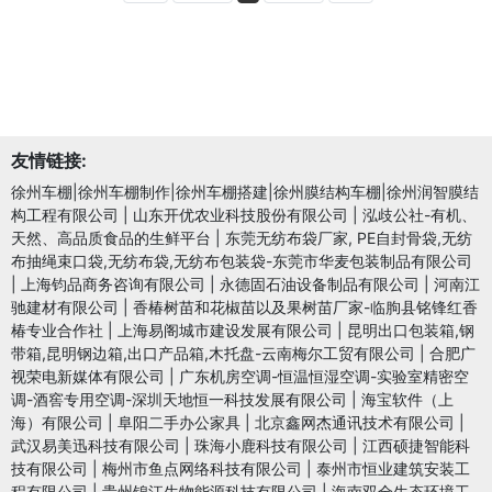
友情链接:
徐州车棚|徐州车棚制作|徐州车棚搭建|徐州膜结构车棚|徐州润智膜结
构工程有限公司
|
山东开优农业科技股份有限公司
|
泓歧公社-有机、
天然、高品质食品的生鲜平台
|
东莞无纺布袋厂家, PE自封骨袋,无纺
布抽绳束口袋,无纺布袋,无纺布包装袋-东莞市华麦包装制品有限公司
|
上海钧品商务咨询有限公司
|
永德固石油设备制品有限公司
|
河南江
驰建材有限公司
|
香椿树苗和花椒苗以及果树苗厂家-临朐县铭锋红香
椿专业合作社
|
上海易阁城市建设发展有限公司
|
昆明出口包装箱,钢
带箱,昆明钢边箱,出口产品箱,木托盘-云南梅尔工贸有限公司
|
合肥广
视荣电新媒体有限公司
|
广东机房空调-恒温恒湿空调-实验室精密空
调-酒窖专用空调-深圳天地恒一科技发展有限公司
|
海宝软件（上
海）有限公司
|
阜阳二手办公家具
|
北京鑫网杰通讯技术有限公司
|
武汉易美迅科技有限公司
|
珠海小鹿科技有限公司
|
江西硕捷智能科
技有限公司
|
梅州市鱼点网络科技有限公司
|
泰州市恒业建筑安装工
程有限公司
|
贵州锦江生物能源科技有限公司
|
海南双全生态环境工