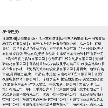
友情链接:
徐州车棚|徐州车棚制作|徐州车棚搭建|徐州膜结构车棚|徐州润智膜结
构工程有限公司
|
山东开优农业科技股份有限公司
|
泓歧公社-有机、
天然、高品质食品的生鲜平台
|
东莞无纺布袋厂家, PE自封骨袋,无纺
布抽绳束口袋,无纺布袋,无纺布包装袋-东莞市华麦包装制品有限公司
|
上海钧品商务咨询有限公司
|
永德固石油设备制品有限公司
|
河南江
驰建材有限公司
|
香椿树苗和花椒苗以及果树苗厂家-临朐县铭锋红香
椿专业合作社
|
上海易阁城市建设发展有限公司
|
昆明出口包装箱,钢
带箱,昆明钢边箱,出口产品箱,木托盘-云南梅尔工贸有限公司
|
合肥广
视荣电新媒体有限公司
|
广东机房空调-恒温恒湿空调-实验室精密空
调-酒窖专用空调-深圳天地恒一科技发展有限公司
|
海宝软件（上
海）有限公司
|
阜阳二手办公家具
|
北京鑫网杰通讯技术有限公司
|
武汉易美迅科技有限公司
|
珠海小鹿科技有限公司
|
江西硕捷智能科
技有限公司
|
梅州市鱼点网络科技有限公司
|
泰州市恒业建筑安装工
程有限公司
|
贵州锦江生物能源科技有限公司
|
海南双全生态环境工