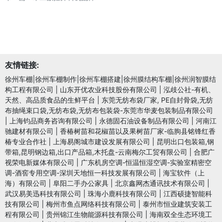
友情链接:
徐州车棚|徐州车棚制作|徐州车棚搭建|徐州膜结构车棚|徐州润智膜结
构工程有限公司
|
山东开优农业科技股份有限公司
|
泓歧公社-有机、
天然、高品质食品的生鲜平台
|
东莞无纺布袋厂家, PE自封骨袋,无纺
布抽绳束口袋,无纺布袋,无纺布包装袋-东莞市华麦包装制品有限公司
|
上海钧品商务咨询有限公司
|
永德固石油设备制品有限公司
|
河南江
驰建材有限公司
|
香椿树苗和花椒苗以及果树苗厂家-临朐县铭锋红香
椿专业合作社
|
上海易阁城市建设发展有限公司
|
昆明出口包装箱,钢
带箱,昆明钢边箱,出口产品箱,木托盘-云南梅尔工贸有限公司
|
合肥广
视荣电新媒体有限公司
|
广东机房空调-恒温恒湿空调-实验室精密空
调-酒窖专用空调-深圳天地恒一科技发展有限公司
|
海宝软件（上
海）有限公司
|
阜阳二手办公家具
|
北京鑫网杰通讯技术有限公司
|
武汉易美迅科技有限公司
|
珠海小鹿科技有限公司
|
江西硕捷智能科
技有限公司
|
梅州市鱼点网络科技有限公司
|
泰州市恒业建筑安装工
程有限公司
|
贵州锦江生物能源科技有限公司
|
海南双全生态环境工