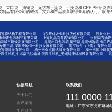
口袋、抽绳袋、无纺布手提袋、手挽袋和 CPE PE骨袋 自粘袋
装制品有限公司的诚信、实力和产品质量获得业界的认可。欢迎
|
|
州润智膜结构工程有限公司
山东开优农业科技股份有限公司
泓歧公社
|
|
莞市华麦包装制品有限公司
上海钧品商务咨询有限公司
永德固石油设
|
易阁城市建设发展有限公司
昆明出口包装箱,钢带箱,昆明钢边箱,出口产
|
窖专用空调-深圳天地恒一科技发展有限公司
海宝软件（上海）有限公司
|
|
捷智能科技有限公司
梅州市鱼点网络科技有限公司
泰州市恒业建筑
|
中温注蜡机,中温蒸汽脱蜡釜,低温注蜡机_无锡铸康机械设备有限公司
武
快捷导航
联系我们
111 0000 1
关于我们
客户案例
地址：
广东省东莞市麻涌
生产能力