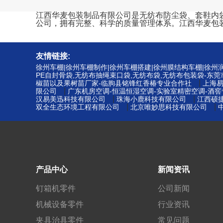
江西华麦包装制品有限公司是无纺布防尘袋、套鞋内袋、束
公司，拥有完整、科学的质量管理体系。江西华麦包
友情链接:
徐州车棚|徐州车棚制作|徐州车棚搭建|徐州膜结构车棚|徐
PE自封骨袋,无纺布抽绳束口袋,无纺布袋,无纺布包装袋-东
|
椒苗以及果树苗厂家-临朐县铭锋红香椿专业合作社
上海
|
限公司
广东机房空调-恒温恒湿空调-实验室精密空调-酒
|
|
汉易美迅科技有限公司
珠海小鹿科技有限公司
江西硕
|
|
双全生态环境工程有限公司
北京唯妙思科技有限公司
产品中心
新闻资讯
钉箱机零件
公司新闻
机械设备零件
行业资讯
夹具治具零件
常见问题