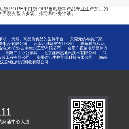
 PO PE平口袋 OPP自粘袋等产品专业生产加工的
各界朋友莅临参观、指导和业务洽谈。
|
-有机、天然、高品质食品的生鲜平台
东莞无纺布袋厂家,
|
|
备制品有限公司
河南江驰建材有限公司
香椿树苗和花
|
品箱,木托盘-云南梅尔工贸有限公司
合肥广视荣电新媒体有
|
|
|
阜阳二手办公家具
北京鑫网杰通讯技术有限公司
武
|
|
安装工程有限公司
贵州锦江生物能源科技有限公司
海南
|
汉云锡山物资回收有限公司
111
镇麻涌中心大道