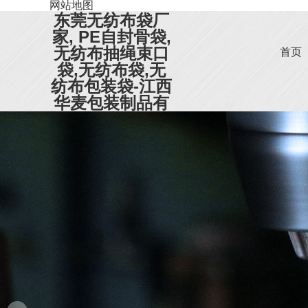
网站地图
东莞无纺布袋厂
家, PE自封骨袋,
无纺布抽绳束口
首页
袋,无纺布袋,无
纺布包装袋-江西
华麦包装制品有
限公司