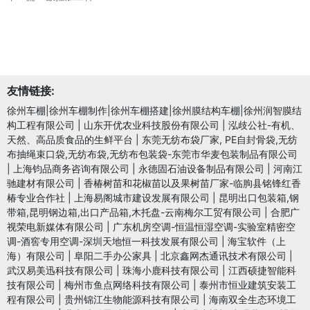
友情链接:
徐州车棚|徐州车棚制作|徐州车棚搭建|徐州膜结构车棚|徐州润智膜结
构工程有限公司
|
山东开优农业科技股份有限公司
|
泓歧公社-有机、
天然、高品质食品的生鲜平台
|
东莞无纺布袋厂家, PE自封骨袋,无纺
布抽绳束口袋,无纺布袋,无纺布包装袋-东莞市华麦包装制品有限公司
|
上海钧品商务咨询有限公司
|
永德固石油设备制品有限公司
|
河南江
驰建材有限公司
|
香椿树苗和花椒苗以及果树苗厂家-临朐县铭锋红香
椿专业合作社
|
上海易阁城市建设发展有限公司
|
昆明出口包装箱,钢
带箱,昆明钢边箱,出口产品箱,木托盘-云南梅尔工贸有限公司
|
合肥广
视荣电新媒体有限公司
|
广东机房空调-恒温恒湿空调-实验室精密空
调-酒窖专用空调-深圳天地恒一科技发展有限公司
|
海宝软件（上
海）有限公司
|
阜阳二手办公家具
|
北京鑫网杰通讯技术有限公司
|
武汉易美迅科技有限公司
|
珠海小鹿科技有限公司
|
江西硕捷智能科
技有限公司
|
梅州市鱼点网络科技有限公司
|
泰州市恒业建筑安装工
程有限公司
|
贵州锦江生物能源科技有限公司
|
海南双全生态环境工