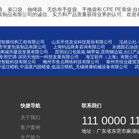
口袋、抽绳袋、无纺布手提袋、手挽袋和 CPE PE骨袋 自粘袋
装制品有限公司的诚信、实力和产品质量获得业界的认可。欢迎
|
|
州润智膜结构工程有限公司
山东开优农业科技股份有限公司
泓歧公社
|
|
莞市华麦包装制品有限公司
上海钧品商务咨询有限公司
永德固石油设
|
易阁城市建设发展有限公司
昆明出口包装箱,钢带箱,昆明钢边箱,出口产
|
窖专用空调-深圳天地恒一科技发展有限公司
海宝软件（上海）有限公司
|
|
捷智能科技有限公司
梅州市鱼点网络科技有限公司
泰州市恒业建筑
|
中温注蜡机,中温蒸汽脱蜡釜,低温注蜡机_无锡铸康机械设备有限公司
武
快捷导航
联系我们
111 0000 1
关于我们
客户案例
地址：
广东省东莞市麻涌
生产能力