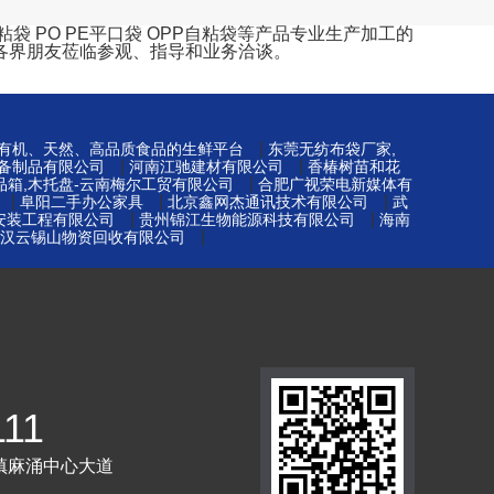
 PO PE平口袋 OPP自粘袋等产品专业生产加工的
各界朋友莅临参观、指导和业务洽谈。
|
-有机、天然、高品质食品的生鲜平台
东莞无纺布袋厂家,
|
|
备制品有限公司
河南江驰建材有限公司
香椿树苗和花
|
品箱,木托盘-云南梅尔工贸有限公司
合肥广视荣电新媒体有
|
|
|
阜阳二手办公家具
北京鑫网杰通讯技术有限公司
武
|
|
安装工程有限公司
贵州锦江生物能源科技有限公司
海南
|
汉云锡山物资回收有限公司
111
镇麻涌中心大道