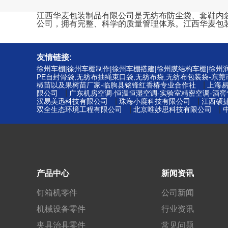
江西华麦包装制品有限公司是无纺布防尘袋、套鞋内袋、束
公司，拥有完整、科学的质量管理体系。江西华麦包
友情链接:
徐州车棚|徐州车棚制作|徐州车棚搭建|徐州膜结构车棚|徐
PE自封骨袋,无纺布抽绳束口袋,无纺布袋,无纺布包装袋-东
|
椒苗以及果树苗厂家-临朐县铭锋红香椿专业合作社
上海
|
限公司
广东机房空调-恒温恒湿空调-实验室精密空调-酒
|
|
汉易美迅科技有限公司
珠海小鹿科技有限公司
江西硕
|
|
双全生态环境工程有限公司
北京唯妙思科技有限公司
产品中心
新闻资讯
钉箱机零件
公司新闻
机械设备零件
行业资讯
夹具治具零件
常见问题