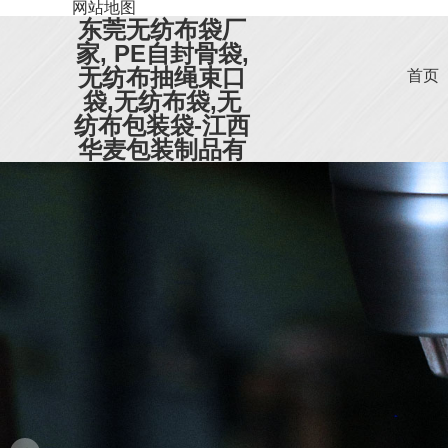
网站地图
东莞无纺布袋厂
家, PE自封骨袋,
无纺布抽绳束口
首页
袋,无纺布袋,无
纺布包装袋-江西
华麦包装制品有
限公司