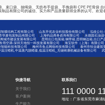
口袋、抽绳袋、无纺布手提袋、手挽袋和 CPE PE骨袋 自粘袋
装制品有限公司的诚信、实力和产品质量获得业界的认可。欢迎
|
|
州润智膜结构工程有限公司
山东开优农业科技股份有限公司
泓歧公社
|
|
莞市华麦包装制品有限公司
上海钧品商务咨询有限公司
永德固石油设
|
易阁城市建设发展有限公司
昆明出口包装箱,钢带箱,昆明钢边箱,出口产
|
窖专用空调-深圳天地恒一科技发展有限公司
海宝软件（上海）有限公司
|
|
捷智能科技有限公司
梅州市鱼点网络科技有限公司
泰州市恒业建筑
|
中温注蜡机,中温蒸汽脱蜡釜,低温注蜡机_无锡铸康机械设备有限公司
武
快捷导航
联系我们
111 0000 1
关于我们
客户案例
地址：
广东省东莞市麻涌
生产能力