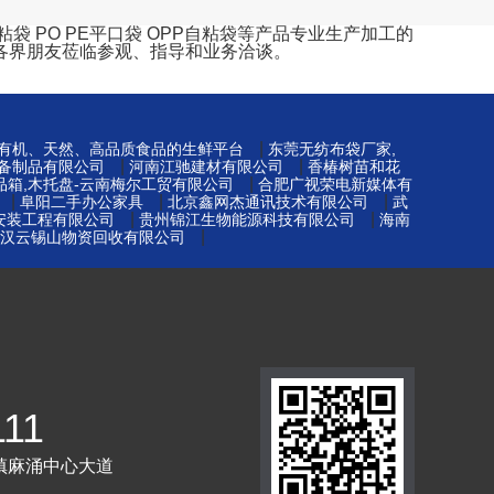
 PO PE平口袋 OPP自粘袋等产品专业生产加工的
各界朋友莅临参观、指导和业务洽谈。
|
-有机、天然、高品质食品的生鲜平台
东莞无纺布袋厂家,
|
|
备制品有限公司
河南江驰建材有限公司
香椿树苗和花
|
品箱,木托盘-云南梅尔工贸有限公司
合肥广视荣电新媒体有
|
|
|
阜阳二手办公家具
北京鑫网杰通讯技术有限公司
武
|
|
安装工程有限公司
贵州锦江生物能源科技有限公司
海南
|
汉云锡山物资回收有限公司
111
镇麻涌中心大道