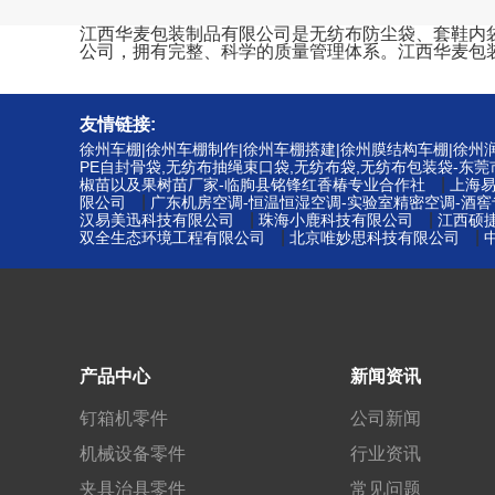
江西华麦包装制品有限公司是无纺布防尘袋、套鞋内袋、束
公司，拥有完整、科学的质量管理体系。江西华麦包
友情链接:
徐州车棚|徐州车棚制作|徐州车棚搭建|徐州膜结构车棚|徐
PE自封骨袋,无纺布抽绳束口袋,无纺布袋,无纺布包装袋-东
|
椒苗以及果树苗厂家-临朐县铭锋红香椿专业合作社
上海
|
限公司
广东机房空调-恒温恒湿空调-实验室精密空调-酒
|
|
汉易美迅科技有限公司
珠海小鹿科技有限公司
江西硕
|
|
双全生态环境工程有限公司
北京唯妙思科技有限公司
产品中心
新闻资讯
钉箱机零件
公司新闻
机械设备零件
行业资讯
夹具治具零件
常见问题