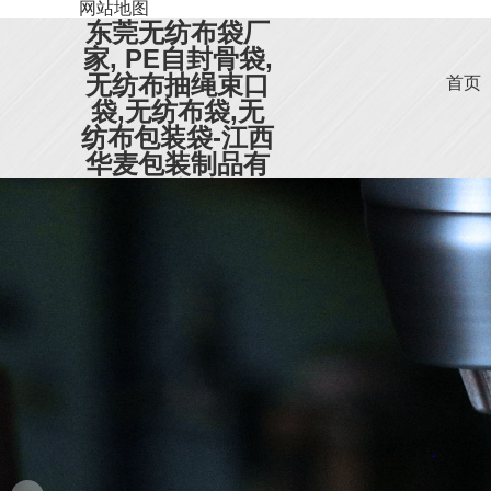
网站地图
东莞无纺布袋厂
家, PE自封骨袋,
无纺布抽绳束口
首页
袋,无纺布袋,无
纺布包装袋-江西
华麦包装制品有
限公司