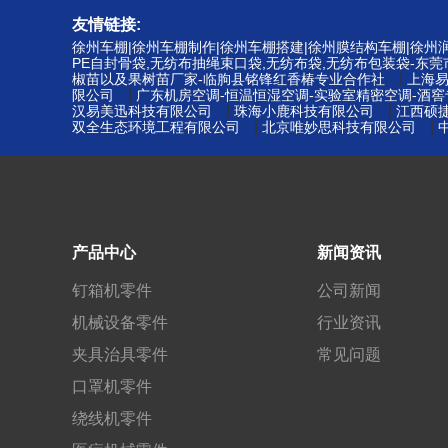
友情链接:
徐州车棚|徐州车棚制作|徐州车棚搭建|徐州膜结构车棚|徐
PE自封骨袋,无纺布抽绳束口袋,无纺布袋,无纺布包装袋-东
|
椒苗以及果树苗厂家-临朐县铭锋红香椿专业合作社
上海
|
限公司
广东机房空调-恒温恒湿空调-实验室精密空调-酒
|
|
汉易美迅科技有限公司
珠海小鹿科技有限公司
江西硕
|
|
双全生态环境工程有限公司
北京唯妙思科技有限公司
产品中心
新闻资讯
钉箱机零件
公司新闻
机械设备零件
行业资讯
夹具治具零件
常见问题
口罩机零件
绕线机零件