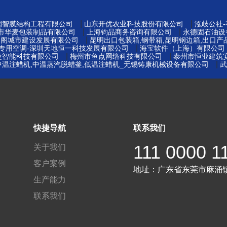
|
|
州润智膜结构工程有限公司
山东开优农业科技股份有限公司
泓歧公社
|
|
莞市华麦包装制品有限公司
上海钧品商务咨询有限公司
永德固石油设
|
易阁城市建设发展有限公司
昆明出口包装箱,钢带箱,昆明钢边箱,出口产
|
窖专用空调-深圳天地恒一科技发展有限公司
海宝软件（上海）有限公司
|
|
捷智能科技有限公司
梅州市鱼点网络科技有限公司
泰州市恒业建筑
|
中温注蜡机,中温蒸汽脱蜡釜,低温注蜡机_无锡铸康机械设备有限公司
武
快捷导航
联系我们
111 0000 1
关于我们
客户案例
地址：
广东省东莞市麻涌
生产能力
联系我们