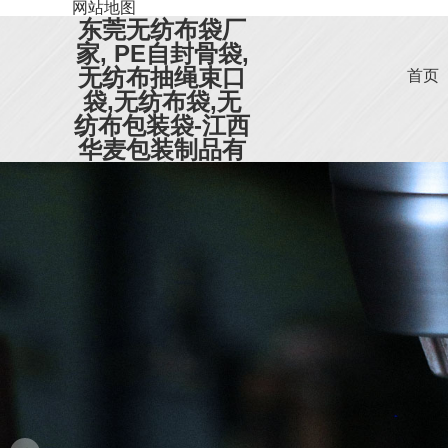
网站地图
东莞无纺布袋厂
家, PE自封骨袋,
无纺布抽绳束口
首页
袋,无纺布袋,无
纺布包装袋-江西
华麦包装制品有
限公司