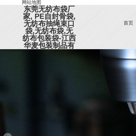
网站地图
东莞无纺布袋厂
家, PE自封骨袋,
无纺布抽绳束口
首页
袋,无纺布袋,无
纺布包装袋-江西
华麦包装制品有
限公司