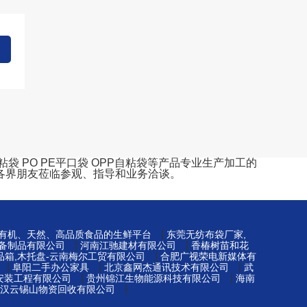
 PO PE平口袋 OPP自粘袋等产品专业生产加工的
各界朋友莅临参观、指导和业务洽谈。
|
-有机、天然、高品质食品的生鲜平台
东莞无纺布袋厂家,
|
|
备制品有限公司
河南江驰建材有限公司
香椿树苗和花
|
品箱,木托盘-云南梅尔工贸有限公司
合肥广视荣电新媒体有
|
|
|
阜阳二手办公家具
北京鑫网杰通讯技术有限公司
武
|
|
安装工程有限公司
贵州锦江生物能源科技有限公司
海南
|
汉云锡山物资回收有限公司