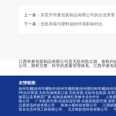
上一条：
东莞市华麦包装制品有限公司的企业荣誉
下一条：
无纺布袋与塑料袋的环境影响对比
江西华麦包装制品有限公司是无纺布防尘袋、套鞋内袋、束
公司，拥有完整、科学的质量管理体系。江西华麦包
友情链接:
徐州车棚|徐州车棚制作|徐州车棚搭建|徐州膜结构车棚|徐
PE自封骨袋,无纺布抽绳束口袋,无纺布袋,无纺布包装袋-东
|
椒苗以及果树苗厂家-临朐县铭锋红香椿专业合作社
上海
|
限公司
广东机房空调-恒温恒湿空调-实验室精密空调-酒
|
|
汉易美迅科技有限公司
珠海小鹿科技有限公司
江西硕
|
|
双全生态环境工程有限公司
北京唯妙思科技有限公司