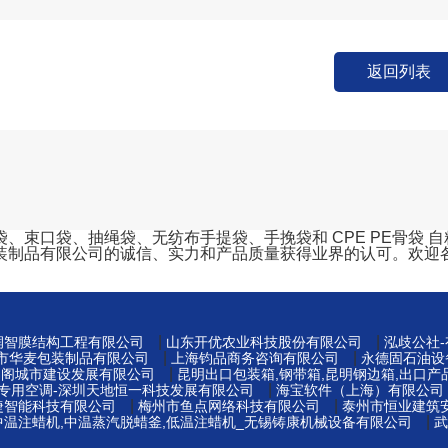
返回列表
口袋、抽绳袋、无纺布手提袋、手挽袋和 CPE PE骨袋 自粘袋
装制品有限公司的诚信、实力和产品质量获得业界的认可。欢迎
|
|
州润智膜结构工程有限公司
山东开优农业科技股份有限公司
泓歧公社
|
|
莞市华麦包装制品有限公司
上海钧品商务咨询有限公司
永德固石油设
|
易阁城市建设发展有限公司
昆明出口包装箱,钢带箱,昆明钢边箱,出口产
|
窖专用空调-深圳天地恒一科技发展有限公司
海宝软件（上海）有限公司
|
|
捷智能科技有限公司
梅州市鱼点网络科技有限公司
泰州市恒业建筑
|
中温注蜡机,中温蒸汽脱蜡釜,低温注蜡机_无锡铸康机械设备有限公司
武