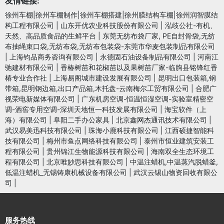
友情链接:
徐州车棚|徐州车棚制作|徐州车棚搭建|徐州膜结构车棚|徐州润智膜结
构工程有限公司
|
山东开优农业科技股份有限公司
|
泓歧公社-有机、
天然、高品质食品的生鲜平台
|
东莞无纺布袋厂家, PE自封骨袋,无纺
布抽绳束口袋,无纺布袋,无纺布包装袋-东莞市华麦包装制品有限公司
|
上海钧品商务咨询有限公司
|
永德固石油设备制品有限公司
|
河南江
驰建材有限公司
|
香椿树苗和花椒苗以及果树苗厂家-临朐县铭锋红香
椿专业合作社
|
上海易阁城市建设发展有限公司
|
昆明出口包装箱,钢
带箱,昆明钢边箱,出口产品箱,木托盘-云南梅尔工贸有限公司
|
合肥广
视荣电新媒体有限公司
|
广东机房空调-恒温恒湿空调-实验室精密空
调-酒窖专用空调-深圳天地恒一科技发展有限公司
|
海宝软件（上
海）有限公司
|
阜阳二手办公家具
|
北京鑫网杰通讯技术有限公司
|
武汉易美迅科技有限公司
|
珠海小鹿科技有限公司
|
江西硕捷智能科
技有限公司
|
梅州市鱼点网络科技有限公司
|
泰州市恒业建筑安装工
程有限公司
|
贵州锦江生物能源科技有限公司
|
海南双全生态环境工
程有限公司
|
北京唯妙思科技有限公司
|
中温注蜡机,中温蒸汽脱蜡釜,
低温注蜡机_无锡铸康机械设备有限公司
|
武汉云锡山物资回收有限公
司
|
服务热线