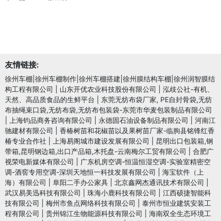
友情链接:
徐州车棚|徐州车棚制作|徐州车棚搭建|徐州膜结构车棚|徐州润智膜结
构工程有限公司
|
山东开优农业科技股份有限公司
|
泓歧公社-有机、
天然、高品质食品的生鲜平台
|
东莞无纺布袋厂家, PE自封骨袋,无纺
布抽绳束口袋,无纺布袋,无纺布包装袋-东莞市华麦包装制品有限公司
|
上海钧品商务咨询有限公司
|
永德固石油设备制品有限公司
|
河南江
驰建材有限公司
|
香椿树苗和花椒苗以及果树苗厂家-临朐县铭锋红香
椿专业合作社
|
上海易阁城市建设发展有限公司
|
昆明出口包装箱,钢
带箱,昆明钢边箱,出口产品箱,木托盘-云南梅尔工贸有限公司
|
合肥广
视荣电新媒体有限公司
|
广东机房空调-恒温恒湿空调-实验室精密空
调-酒窖专用空调-深圳天地恒一科技发展有限公司
|
海宝软件（上
海）有限公司
|
阜阳二手办公家具
|
北京鑫网杰通讯技术有限公司
|
武汉易美迅科技有限公司
|
珠海小鹿科技有限公司
|
江西硕捷智能科
技有限公司
|
梅州市鱼点网络科技有限公司
|
泰州市恒业建筑安装工
程有限公司
|
贵州锦江生物能源科技有限公司
|
海南双全生态环境工